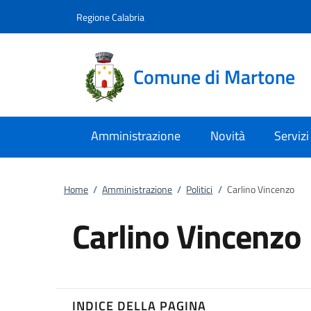
Vai al contenuto
accedi al menu
footer.enter
Regione Calabria
Comune di Martone
Amministrazione
Novità
Servizi
Home
/
Amministrazione
/
Politici
/
Carlino Vincenzo
Carlino Vincenzo
INDICE DELLA PAGINA