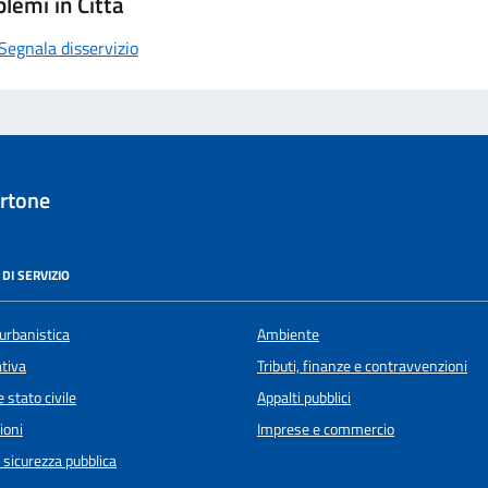
lemi in Città
Segnala disservizio
rtone
DI SERVIZIO
urbanistica
Ambiente
ativa
Tributi, finanze e contravvenzioni
 stato civile
Appalti pubblici
ioni
Imprese e commercio
e sicurezza pubblica