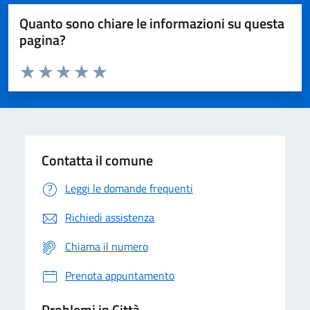
Quanto sono chiare le informazioni su questa
pagina?
Valuta da 1 a 5 stelle la pagina
Domanda
Valuta 1 stelle su 5
Valuta 2 stelle su 5
Valuta 3 stelle su 5
Valuta 4 stelle su 5
Valuta 5 stelle su 5
Contatta il comune
Leggi le domande frequenti
Richiedi assistenza
Chiama il numero
Prenota appuntamento
Problemi in Città