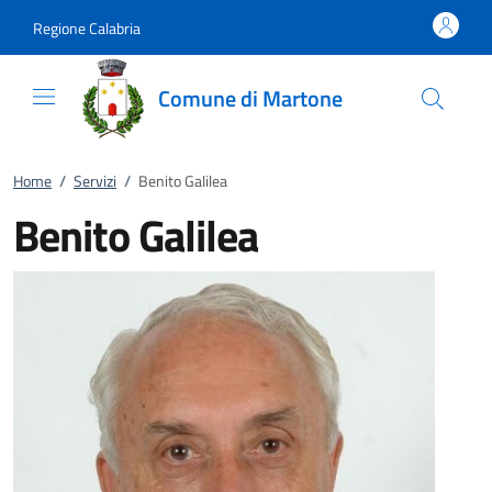
Vai al contenuto
accedi al menu
footer.enter
Regione Calabria
Comune di Martone
Home
/
Servizi
/
Benito Galilea
Benito Galilea