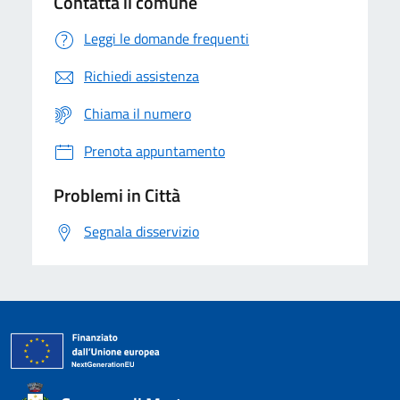
Contatta il comune
Leggi le domande frequenti
Richiedi assistenza
Chiama il numero
Prenota appuntamento
Problemi in Città
Segnala disservizio