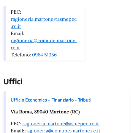
PEC:
ragioneria.martone@asmepec
.rc.it
Email:
ragioneria@comune.martone.
rc.it
Telefono:
0964 51356
Uffici
Ufficio Economico - Finanziario - Tributi
Via Roma, 89040 Martone (RC)
PEC:
ragioneria.martone@asmepec.rc.it
Email:
ragioneria@comune.martone.rc.it