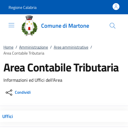
Vai al contenuto
accedi al menu
footer.enter
Regione Calabria
Comune di Martone
Home
/
Amministrazione
/
Aree amministrative
/
Area Contabile Tributaria
Area Contabile Tributaria
Informazioni ed Uffici dell'Area
Condividi
Uffici