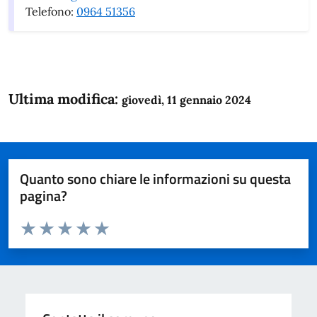
Telefono:
0964 51356
Ultima modifica:
giovedì, 11 gennaio 2024
Quanto sono chiare le informazioni su questa
pagina?
Valuta da 1 a 5 stelle la pagina
Domanda
Valuta 1 stelle su 5
Valuta 2 stelle su 5
Valuta 3 stelle su 5
Valuta 4 stelle su 5
Valuta 5 stelle su 5