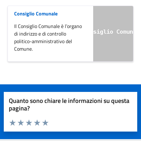
Consiglio Comunale
Il Consiglio Comunale è l’organo
di indirizzo e di controllo
politico-amministrativo del
Comune.
Quanto sono chiare le informazioni su questa
pagina?
Valuta da 1 a 5 stelle la pagina
Domanda
Valuta 1 stelle su 5
Valuta 2 stelle su 5
Valuta 3 stelle su 5
Valuta 4 stelle su 5
Valuta 5 stelle su 5