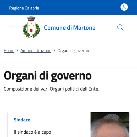
Vai al contenuto
accedi al menu
footer.enter
Regione Calabria
Comune di Martone
Home
/
Amministrazione
/
Organi di governo
Organi di governo
Composizione dei vari Organi politici dell'Ente.
Sindaco
Il sindaco è a capo