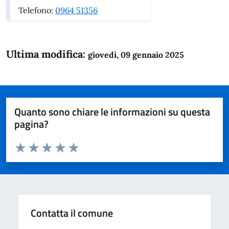
Telefono:
0964 51356
Ultima modifica:
giovedì, 09 gennaio 2025
Quanto sono chiare le informazioni su questa
pagina?
Valuta da 1 a 5 stelle la pagina
Domanda
Valuta 1 stelle su 5
Valuta 2 stelle su 5
Valuta 3 stelle su 5
Valuta 4 stelle su 5
Valuta 5 stelle su 5
Contatta il comune