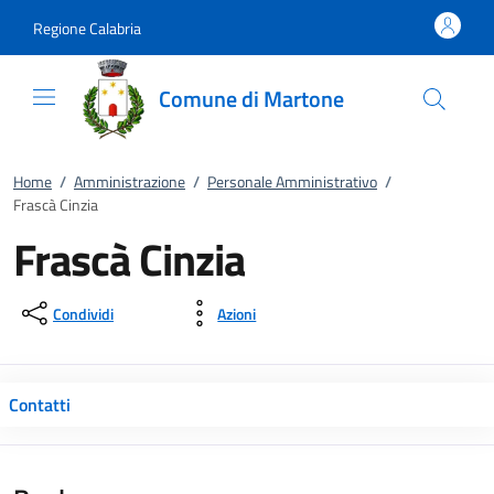
Vai al contenuto
accedi al menu
footer.enter
Regione Calabria
Comune di Martone
Home
/
Amministrazione
/
Personale Amministrativo
/
Frascà Cinzia
Frascà Cinzia
Condividi
Azioni
Contatti