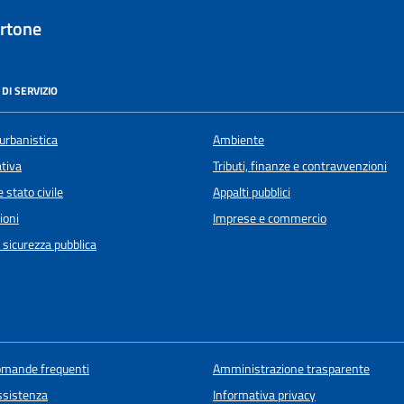
rtone
DI SERVIZIO
urbanistica
Ambiente
ativa
Tributi, finanze e contravvenzioni
 stato civile
Appalti pubblici
ioni
Imprese e commercio
e sicurezza pubblica
domande frequenti
Amministrazione trasparente
ssistenza
Informativa privacy