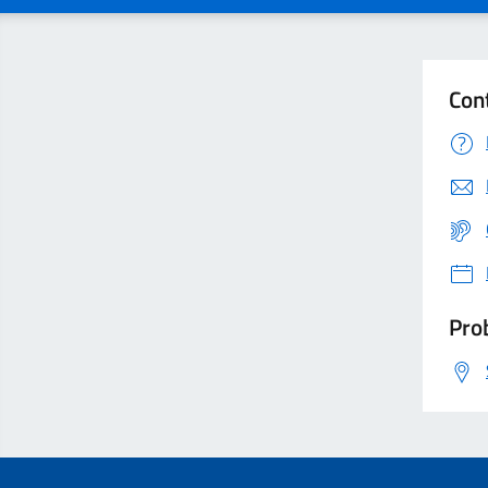
Con
Prob