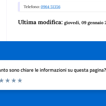
Telefono:
0964 51356
Ultima modifica:
giovedì, 09 gennaio 
nto sono chiare le informazioni su questa pagina
 da 1 a 5 stelle la pagina
anda
ta 1 stelle su 5
Valuta 2 stelle su 5
Valuta 3 stelle su 5
Valuta 4 stelle su 5
Valuta 5 stelle su 5