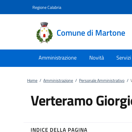
Vai al contenuto
accedi al menu
footer.enter
Regione Calabria
Comune di Martone
Amministrazione
Novità
Servizi
Home
/
Amministrazione
/
Personale Amministrativo
/
Verteramo Giorgi
INDICE DELLA PAGINA