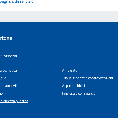
Segnala disservizio
rtone
DI SERVIZIO
urbanistica
Ambiente
ativa
Tributi, finanze e contravvenzioni
 stato civile
Appalti pubblici
ioni
Imprese e commercio
e sicurezza pubblica