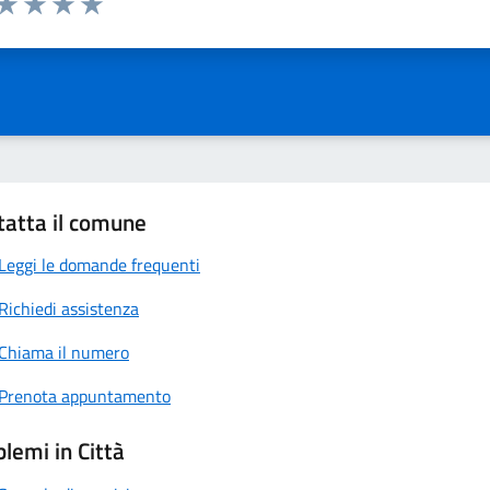
anda
ta 1 stelle su 5
Valuta 2 stelle su 5
Valuta 3 stelle su 5
Valuta 4 stelle su 5
Valuta 5 stelle su 5
tatta il comune
Leggi le domande frequenti
Richiedi assistenza
Chiama il numero
Prenota appuntamento
lemi in Città